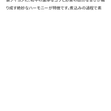
り成す絶妙なハーモニーが特徴です。煮込みの過程で素
材本来の味わいを最大限に引き出し、家庭の食卓であり
ながら、まるで高級レストランのような深い味わいを提供
します。お皿に盛りつけるだけで、豊かな香りとともに本格
的な料理の雰囲気を楽しむことができる、まさに至福の一
皿です。
※バゲットは付属いたしません。ご家庭でご用意ください。
【第1位】後楽園飯店｜五目あんかけ
焼きそば