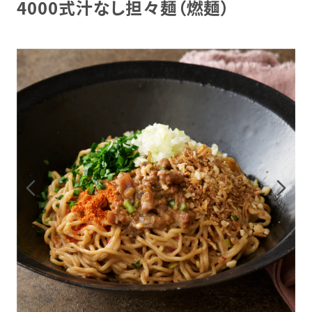
4000式汁なし担々麺（燃麺）