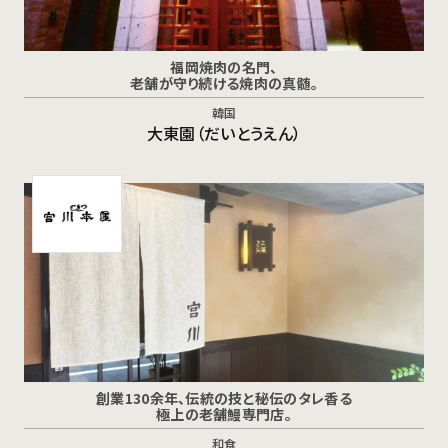
福岡焼肉の名門、
老舗が守り続ける焼肉の真髄。
韓国
大東園（だいとうえん）
創業130余年、伝統の技と秘伝のタレ香る
極上の老舗鰻専門店。
和食