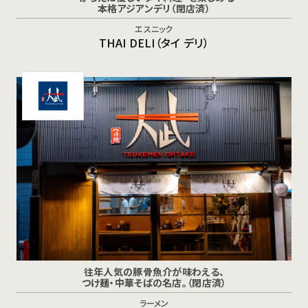
本格アジアンデリ（閉店済）
エスニック
THAI DELI（タイ デリ）
往年人気の豚骨魚介が味わえる、
つけ麺・中華そばの名店。（閉店済）
ラーメン