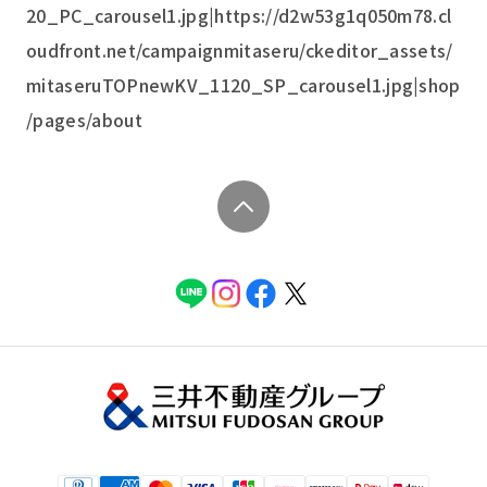
20_PC_carousel1.jpg|https://d2w53g1q050m78.cl
oudfront.net/campaignmitaseru/ckeditor_assets/
mitaseruTOPnewKV_1120_SP_carousel1.jpg|shop
/pages/about