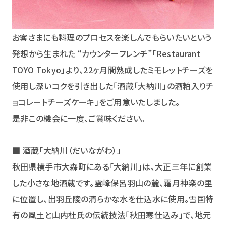
お客さまにも料理のプロセスを楽しんでもらいたいという
発想から生まれた “カウンターフレンチ”「Restaurant
TOYO Tokyo」より、22ヶ月間熟成したミモレットチーズを
使用し深いコクを引き出した「酒蔵「大納川」の酒粕入りチ
ョコレートチーズケーキ」をご用意いたしました。
是非この機会に一度、ご賞味ください。
■ 酒蔵「大納川（だいながわ）」
秋田県横手市大森町にある「大納川」は、大正三年に創業
した小さな地酒蔵です。霊峰保呂羽山の麓、霜月神楽の里
に位置し、出羽丘陵の清らかな水を仕込水に使用。雪国特
有の風土と山内杜氏の伝統技法「秋田寒仕込み」で、地元