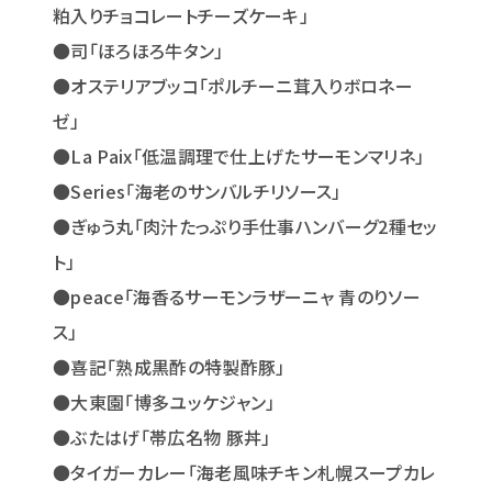
粕入りチョコレートチーズケーキ」
●司「ほろほろ牛タン」
●オステリアブッコ「ポルチーニ茸入りボロネー
ゼ」
●La Paix「低温調理で仕上げたサーモンマリネ」
●Series「海老のサンバルチリソース」
●ぎゅう丸「肉汁たっぷり手仕事ハンバーグ2種セッ
ト」
●peace「海香るサーモンラザーニャ 青のりソー
ス」
●喜記「熟成黒酢の特製酢豚」
●大東園「博多ユッケジャン」
●ぶたはげ「帯広名物 豚丼」
●タイガーカレー「海老風味チキン札幌スープカレ