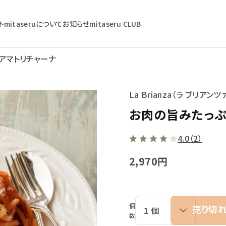
ト
mitaseruについて
お知らせ
mitaseru CLUB
アマトリチャーナ
La Brianza（ラ ブリアンツ
お肉の旨みたっぷ
4.0（2）
2,970円
個
売り切
数