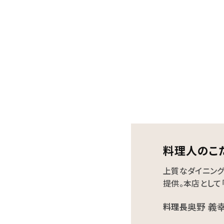
料理人のこ
上質なダイニング
提供。本店として
奥野 義
料理長