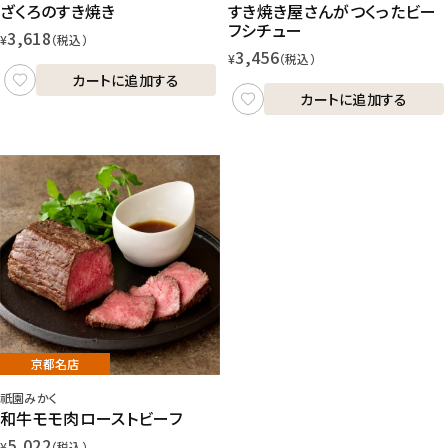
ざくろのすき焼き
すき焼き屋さんがつくったビー
フシチュー
3,618
¥
（税込）
3,456
¥
（税込）
カートに追加する
カートに追加する
京都名店
祇園みかく
和牛モモ肉ローストビーフ
5,022
¥
（税込）