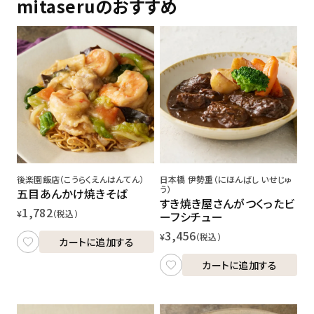
mitaseruのおすすめ
後楽園飯店（こうらくえんはんてん）
日本橋 伊勢重（にほんばし いせじゅ
う）
五目あんかけ焼きそば
すき焼き屋さんがつくったビ
1,782
¥
（税込）
ーフシチュー
3,456
¥
（税込）
カートに追加する
カートに追加する