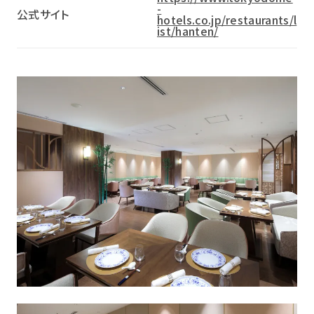
-
公式サイト
hotels.co.jp/restaurants/l
ist/hanten/