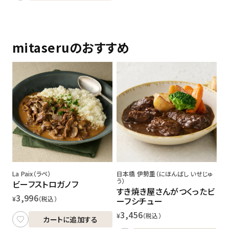
mitaseruのおすすめ
La Paix（ラペ）
日本橋 伊勢重（にほんばし いせじゅ
う）
ビーフストロガノフ
すき焼き屋さんがつくったビ
3,996
¥
（税込）
ーフシチュー
3,456
¥
（税込）
カートに追加する