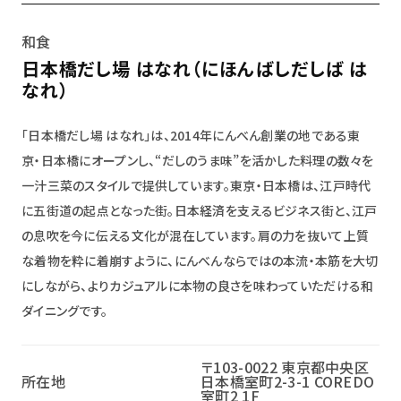
和食
日本橋だし場 はなれ（にほんばしだしば は
なれ）
「日本橋だし場 はなれ」は、2014年にんべん創業の地である東
京・日本橋にオープンし、“だしのうま味”を活かした料理の数々を
一汁三菜のスタイルで提供しています。東京・日本橋は、江戸時代
に五街道の起点となった街。日本経済を支えるビジネス街と、江戸
の息吹を今に伝える文化が混在しています。肩の力を抜いて上質
な着物を粋に着崩すように、にんべんならではの本流・本筋を大切
にしながら、よりカジュアルに本物の良さを味わっていただける和
ダイニングです。
〒103-0022 東京都中央区
所在地
日本橋室町2-3-1 COREDO
室町2 1F