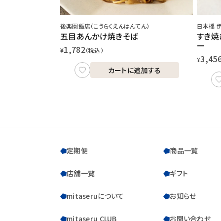
後楽園飯店（こうらくえんはんてん）
日本橋 
五目あんかけ焼きそば
すき焼
ー
1,782
¥
（税込）
3,45
¥
カートに追加する
定期便
商品一覧
店舗一覧
ギフト
mitaseruについて
お知らせ
mitaseru CLUB
お問い合わせ