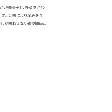
らかい鶏団子と、野菜を合わ
せれば、味により深みを与
uでしか味わえない復刻商品。