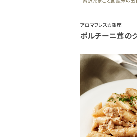
「贅沢たまごと国産米の五
アロマフレスカ銀座
ポルチーニ茸の