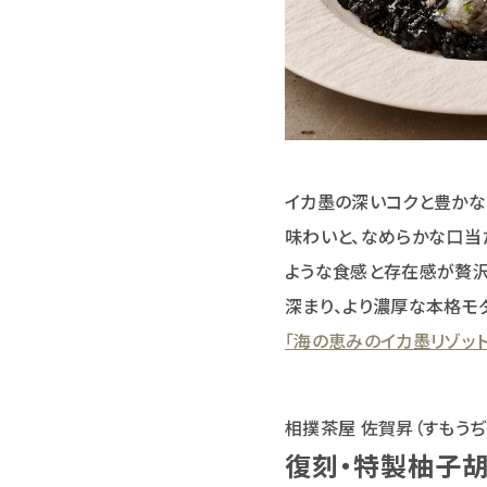
イカ墨の深いコクと豊かな
味わいと、なめらかな口当
ような食感と存在感が贅沢
深まり、より濃厚な本格モ
「海の恵みのイカ墨リゾット
相撲茶屋 佐賀昇（すもうぢ
復刻・特製柚子胡