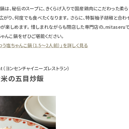
こ鍋は、秘伝のスープに、きくらげ入りで国産鶏肉にこだわった柔
広がり、何度でも食べたくなります。 さらに、特製柚子胡椒と合わ
が楽しめます。 惜しまれながらも閉店した専門店の、mitaser
ゃんこ鍋をぜひご堪能ください。
う塩ちゃんこ鍋（1.5～2人前）」を詳しく見る
aurant（ヨンセンチャイニーズレストラン）
産米の五目炒飯