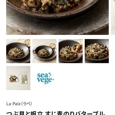
La Paix（ラペ）
つぶ貝と帆立 すじ青のりバターブル