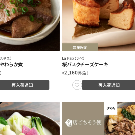
数量限定
くやま）
La Paix（ラペ）
やわらか煮
桜バスクチーズケーキ
2,160
）
¥
（税込）
再入荷通知
再入荷通知