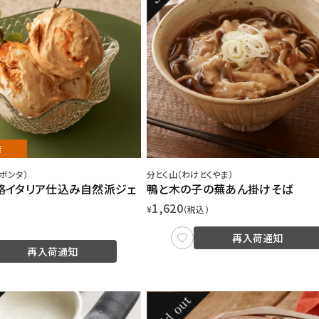
店
ケ ボンタ）
分とく山（わけとくやま）
格イタリア仕込み自然派ジェ
鴨と木の子の蕪あん掛けそば
1,620
¥
（税込）
再入荷通知
再入荷通知