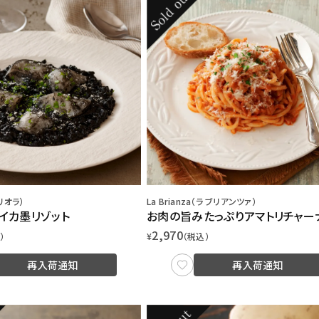
スリオラ）
La Brianza（ラ ブリアンツァ）
イカ墨リゾット
お肉の旨みたっぷりアマトリチャー
2,970
）
¥
（税込）
再入荷通知
再入荷通知