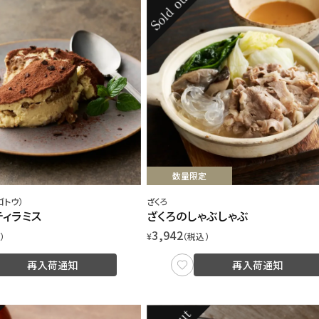
数量限定
ゴトウ）
ざくろ
ティラミス
ざくろのしゃぶしゃぶ
3,942
）
¥
（税込）
再入荷通知
再入荷通知