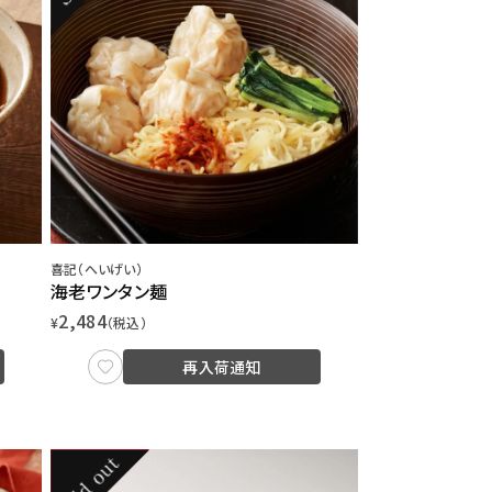
喜記（へいげい）
海老ワンタン麺
2,484
¥
（税込）
再入荷通知