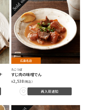
広島名店
たこつぼ
ナ
すじ肉の味噌でん
2,538
¥
（税込）
再入荷通知