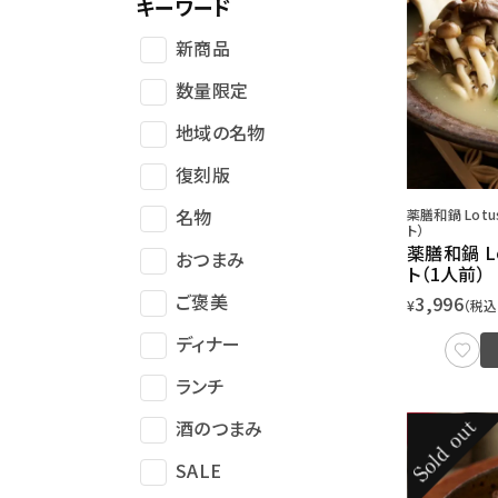
キーワード
新商品
数量限定
地域の名物
復刻版
名物
薬膳和鍋 Lotu
ト）
薬膳和鍋 L
おつまみ
ト（1人前）
ご褒美
3,996
¥
（税込
ディナー
ランチ
酒のつまみ
SALE