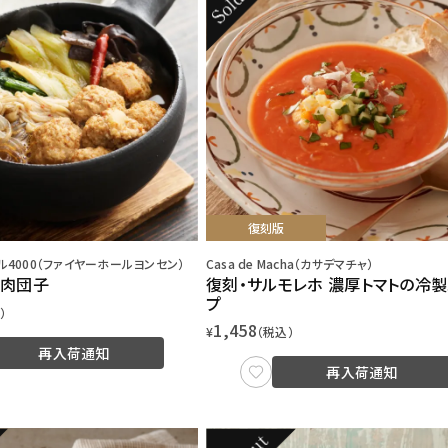
復刻版
4000（ファイヤーホールヨンセン）
Casa de Macha（カサデマチャ）
鍋肉団子
復刻・サルモレホ 濃厚トマトの冷
プ
）
1,458
¥
（税込）
再入荷通知
再入荷通知