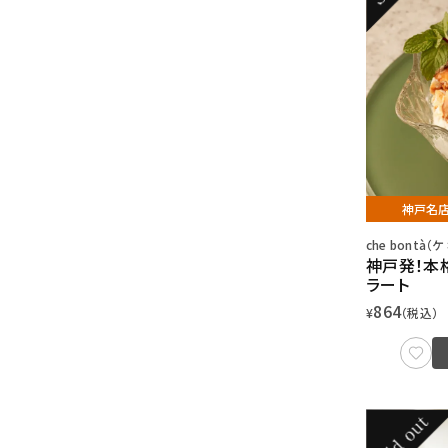
神戸名
che bontà（
神戸発！本
ラート
864
¥
（税込）