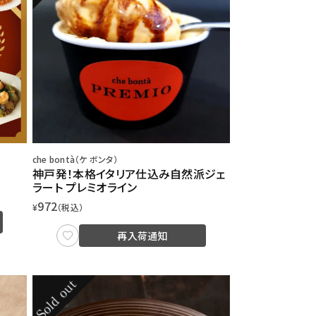
che bontà（ケ ボンタ）
神戸発！本格イタリア仕込み自然派ジェ
ラート プレミオライン
972
¥
（税込）
再入荷通知