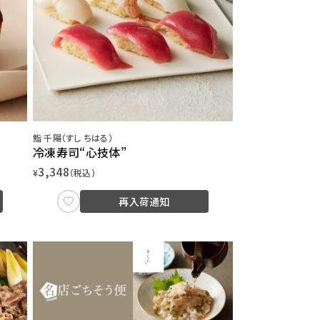
鮨 千陽（すし ちはる）
冷凍寿司“心技体”
3,348
¥
（税込）
再入荷通知