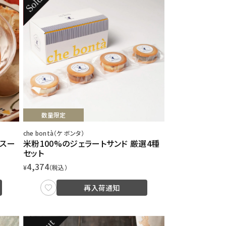
数量限定
che bontà（ケ ボンタ）
製スー
米粉100%のジェラートサンド 厳選4種
セット
4,374
¥
（税込）
再入荷通知